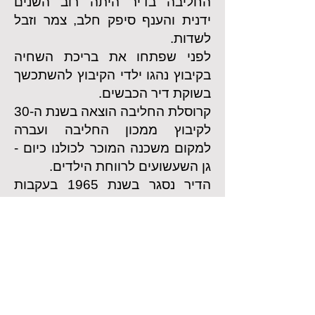
החליבה בדיר היתה רוב השנים
ידנית והענף סיפק חלב, צמר וזבל
לשדות.
לפני שפתחו את בריכת השחיה
בקיבוץ נהגו ילדי הקיבוץ להשתכשך
בשוקת דיר הכבשים.
קרוסלת החליבה הוצאה בשנת ה-30
לקיבוץ ממכון החליבה ועברה
למקום משכנה המוכר לכולנו כיום -
גן השעשועים לרווחת הילדים.
הדיר נסגר בשנת 1965 בעקבות
מחסור בכוח אדם שיוציא את
הכבשים למרעה.
לענפים נוספים
רפת
|
מאפייה
|
לול ומדגרה
|
מכבסה קומונה ומתפרה
|
פרחים