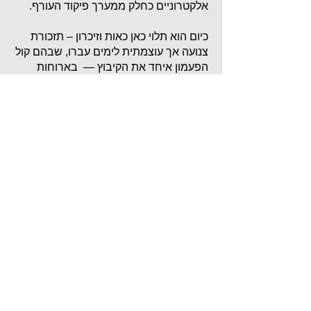
אלקטרוניים כחלק ממערך פיקוד העורף.
כיום הוא תלוי כאן כאות וזיכרון – תזכורת
צנועה אך עוצמתית לימים עברו, שבהם קול
הפעמון איחד את הקיבוץ — בארוחות
ובמלחמה.
כתבו לי
דוא"ל
שם
כאן ניתן לכתוב לי הודעה
שלחו