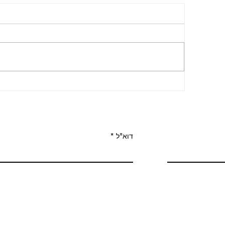
מישהו צריך לעשות את העבודה
דוא"ל