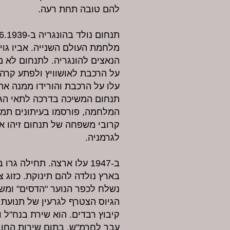
להם טובה תחת רעה.
הנאצים להונגריה. לתנחום לא מ
על הרכבת לאושוויץ ולפתע קרה 
עלו על הרכבת והורידו ממנה את
תנחום המשיכה בדרכה לתאי הגז
המלחמה, פורסמו בעיתונים תמונ
קרובי משפחה של תנחום זיהו את
לגרמניה.
ב-1947 עלו ארצה. תחילה ג
בארץ נולדה להם תינוקת. כזוג 
נשלח לכפר הנוער "הדסים" ומש
הגיוס הצטרף לגרעין של תנועת
קיבוץ רבדים. הוא שירת בנח"ל ו
עבר לחרמ"ש. בתום שירות החו