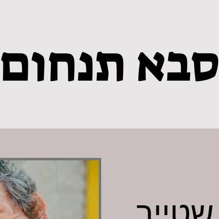
בא תנחום
שטייר