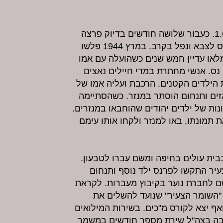
תנחום נולד בהונגריה ב-1.6.1939. כעבור שלושה חודשים בדיוק פרצה
מלחמת העולם השנייה. אביו גויס לצבא ונפל בקרב. במרץ 1944 פלשו
לאו עדיין חמש שנים כשהועלה עם אמו
נס. אנשי מחתרת במדי חיילים נאצים
 הילדים הקטנים. הרכבת ועליה אמו של
ים ותנחום הוסתר במנזר. כשהסתיימה
ות של ילדים יהודים שהוחבאו במנזרים.
 תמונתו, באו למנזר ולקחו אותו עימם
רו בבית עולים בחיפה ומשם עברו לטבעון.
צעיר התקשו לפרנס ילד נוסף ותנחום
ם לחברת נוער בקיבוץ מעברות. לקראת
 "השומר הצעיר" שנועד להשלים את
אף יצא לקורס מ"כים. בשירות המילואים
בה בצה"ל שירת מספר חודשים במשמר