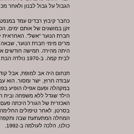
הגבול על גבול לבנון ולאחר מכן
זקן במושגים של אותם ימים, הכ
חברת הנוער "אשל". האחראית ל
מרים מימי חברת הנוער, שבאה
היתה מהירה. חמישה חודשים אח
לבית קמה. ב-1970 נולדה הבת הבכורה אירית ואחריה לילך וצופית.
תנחום היה אב למופת, אבל קודם
עבודה חרוץ, ישר ומסור. הוא עב
במקהלה ופעם אפילו הופיע בפו
הילד שגדל ללא משפחה ובית הג
האכזרית של הגורל היכתה פעם 
בסרטן. לאחר טיפולים החלימה 
המחלה המתעתעת שבה ותקפה. 
כולנו, הלכה לעולמה ב-1992.