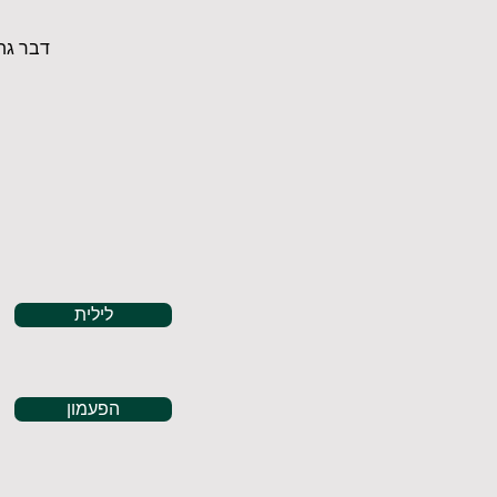
דבר גת
לילית
הפעמון