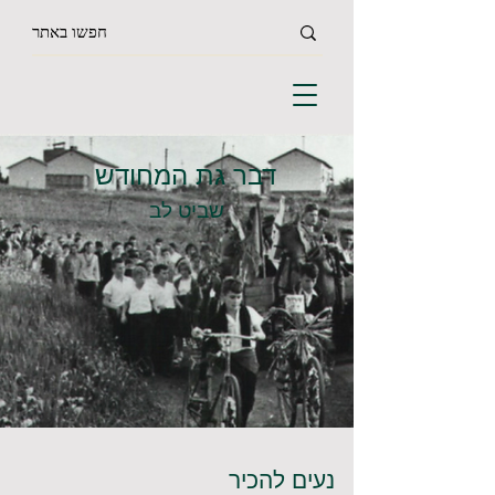
דבר גת המחודש
שביט לב
נעים להכיר