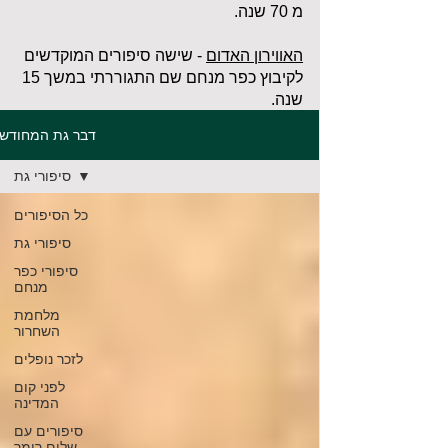
מ 70 שנה.
האווירון האדום
- שישה סיפורים המוקדשים
לקיבוץ כפר מנחם שם התגוררתי במשך 15
שנה.
דבר גת המחודש
סיפורי גת
כל הסיפורים
סיפורי גת
סיפורי כפר
מנחם
מלחמת
השחרור
לזכר נופלים
לפני קום
המדינה
סיפורים עם
שלום רימר